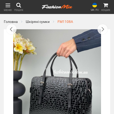
UA
|
RU
МЕНЮ
ПОШУК
КОШИК
Головна
Шкіряні сумки
FM1108A