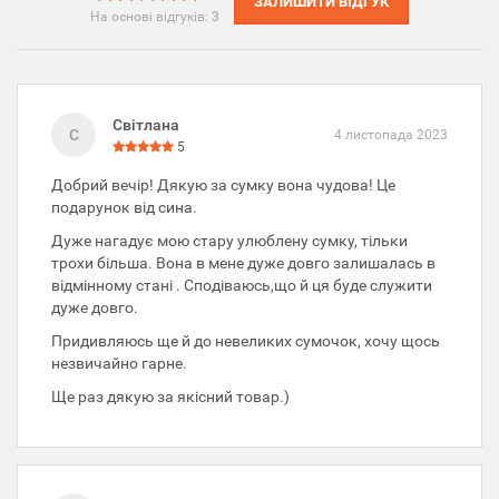
ЗАЛИШИТИ ВІДГУК
На основі відгуків:
3
Світлана
С
4 листопада 2023
5
Добрий вечір! Дякую за сумку вона чудова! Це
подарунок від сина.
Дуже нагадує мою стару улюблену сумку, тільки
трохи більша. Вона в мене дуже довго залишалась в
відмінному стані . Сподіваюсь,що й ця буде служити
дуже довго.
Придивляюсь ще й до невеликих сумочок, хочу щось
незвичайно гарне.
Ще раз дякую за якісний товар.)