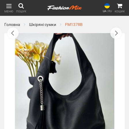
UA
|
RU
МЕНЮ
ПОШУК
КОШИК
Головна
Шкіряні сумки
FM1378B