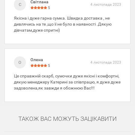
Світлана
С
4 листопада 2023
5
Якісна і дуже гарна сумка. Швидка доставка , не
дивлячись на те ,що її не було в наявності .Дякую
дівчатам,дуже спритні)
Олена
О
4 листопада 2023
5
Це справжній скарб, сумочки дуже якісні і комфортні,
дякую менеджеру Катерині за співпрацю, я дуже дуже
задоволена,як завжди я обожнюю Вас!!!
ТАКОЖ ВАС МОЖУТЬ ЗАЦІКАВИТИ