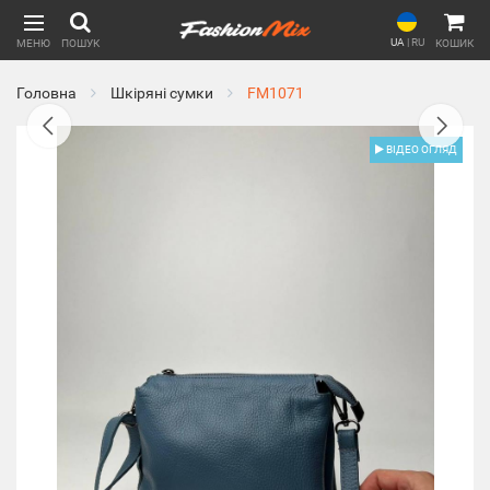
UA
|
RU
МЕНЮ
ПОШУК
КОШИК
Головна
Шкіряні сумки
FM1071
ВІДЕО ОГЛЯД