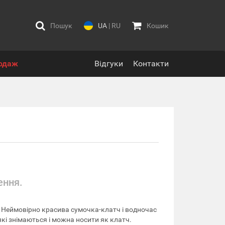
Пошук
UA
|
RU
Кошик
одаж
Відгуки
Контакти
ення.
 Неймовірно красива сумочка-клатч і водночас
які знімаються і можна носити як клатч.