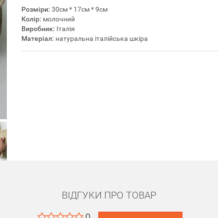
Розміри:
30см * 17см * 9см
Колір:
молочний
Виробник:
Італія
Матеріал:
натуральна італійська шкіра
ВІДГУКИ ПРО ТОВАР
0