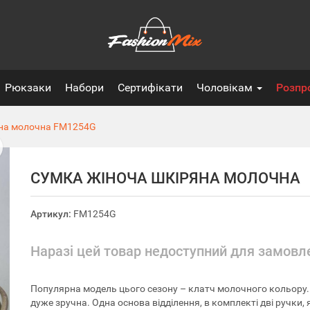
Рюкзаки
Набори
Сертифікати
Чоловікам
Розпр
на молочна
FM1254G
СУМКА ЖІНОЧА ШКІРЯНА МОЛОЧНА
Артикул:
FM1254G
Наразі цей товар недоступний для замовл
Популярна модель цього сезону – клатч молочного кольору.
дуже зручна. Одна основа відділення, в комплекті дві ручки, 