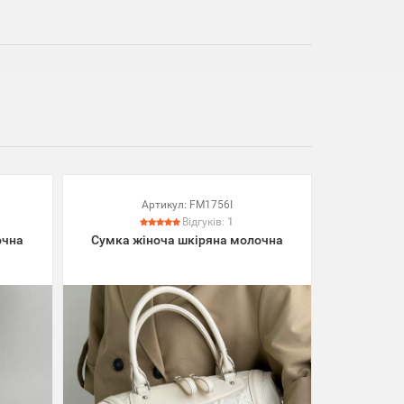
Артикул:
FM1756I
Відгуків:
1
очна
Сумка жіноча шкіряна молочна