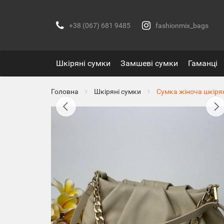
+38 (067) 681 9485
fashionmix_bags
Шкіряні сумки
Замшеві сумки
Гаманці
Головна
Шкіряні сумки
Сумка жіноча шкіря