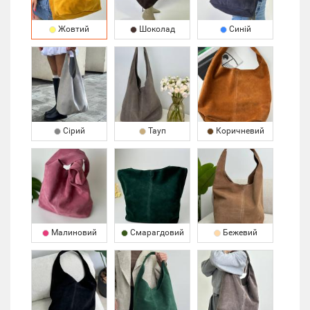
Жовтий
Шоколад
Синій
Сірий
Тауп
Коричневий
Малиновий
Смарагдовий
Бежевий