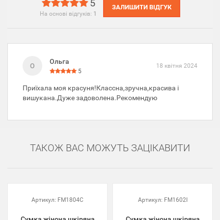
5
ЗАЛИШИТИ ВІДГУК
На основі відгуків:
1
Ольга
О
18 квітня 2024
5
Приїхала моя красуня!Классна,зручна,красива і
вишукана.Дуже задоволена.Рекомендую
ТАКОЖ ВАС МОЖУТЬ ЗАЦІКАВИТИ
Артикул:
FM1804C
Артикул:
FM1602I
Сумка жіноча шкіряна
Сумка жіноча шкіряна