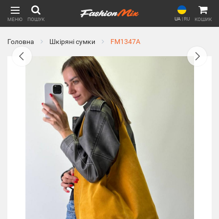
UA
|
RU
МЕНЮ
ПОШУК
КОШИК
Головна
Шкіряні сумки
FM1347A