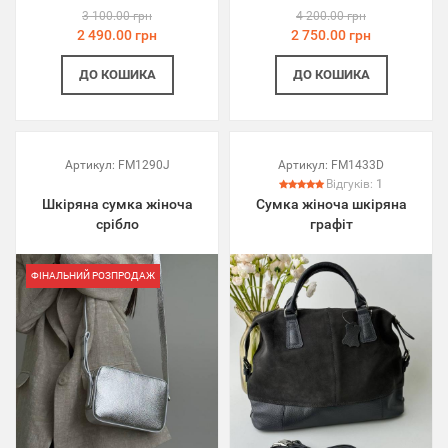
3 100.00 грн
4 200.00 грн
2 490.00 грн
2 750.00 грн
ДО КОШИКА
ДО КОШИКА
Артикул:
FM1290J
Артикул:
FM1433D
Відгуків:
1
Шкіряна сумка жіноча
Сумка жіноча шкіряна
срібло
графіт
ФІНАЛЬНИЙ РОЗПРОДАЖ