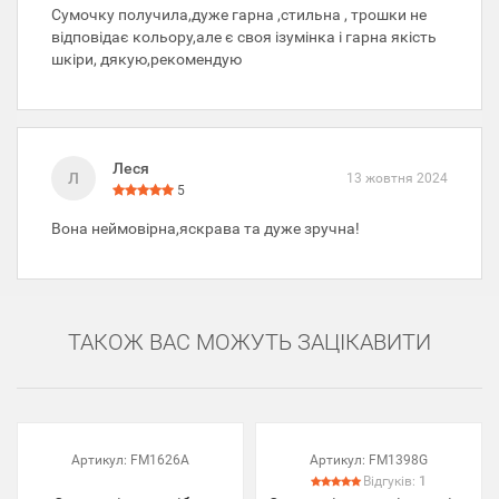
Сумочку получила,дуже гарна ,стильна , трошки не
відповідає кольору,але є своя ізумінка і гарна якість
шкіри, дякую,рекомендую
Леся
Л
13 жовтня 2024
5
Вона неймовірна,яскрава та дуже зручна!
ТАКОЖ ВАС МОЖУТЬ ЗАЦІКАВИТИ
Артикул:
FM1626A
Артикул:
FM1398G
Відгуків:
1