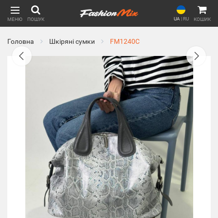
UA
|
RU
МЕНЮ
ПОШУК
КОШИК
Головна
Шкіряні сумки
FM1240C