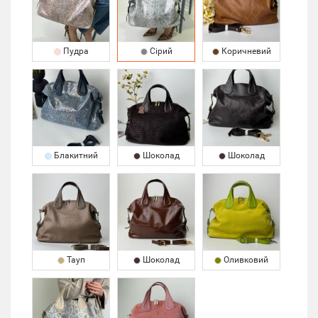
Пудра
Сірий
Коричневий
Блакитний
Шоколад
Шоколад
Тауп
Шоколад
Оливковий