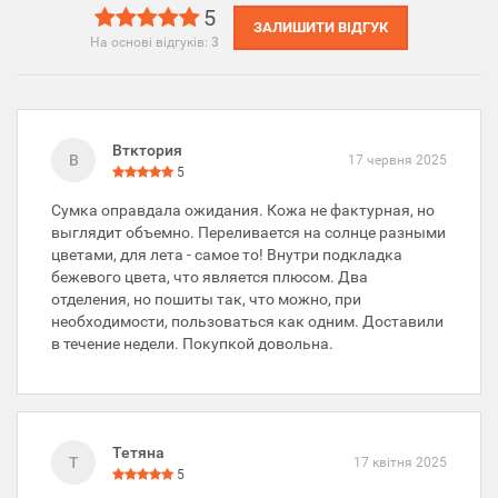
5
ЗАЛИШИТИ ВІДГУК
На основі відгуків:
3
Втктория
В
17 червня 2025
5
Сумка оправдала ожидания. Кожа не фактурная, но
выглядит объемно. Переливается на солнце разными
цветами, для лета - самое то! Внутри подкладка
бежевого цвета, что является плюсом. Два
отделения, но пошиты так, что можно, при
необходимости, пользоваться как одним. Доставили
в течение недели. Покупкой довольна.
Тетяна
Т
17 квітня 2025
5