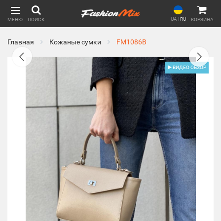
UA
|
RU
МЕНЮ
ПОИСК
КОРЗИНА
Главная
Кожаные сумки
FM1086B
ВИДЕО ОБЗОР