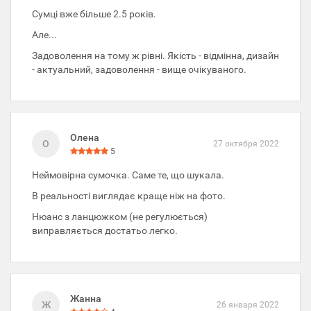
Сумці вже більше 2.5 років.
Але...
Задоволення на тому ж рівні. Якість - відмінна, дизайн
- актуальний, задоволення - вище очікуваного.
Олена
О
27 октября 2022
5
Неймовірна сумочка. Саме те, що шукала.
В реальності виглядає краще ніж на фото.
Нюанс з ланцюжком (не регулюється)
виправляється достатьо легко.
Жанна
Ж
26 января 2022