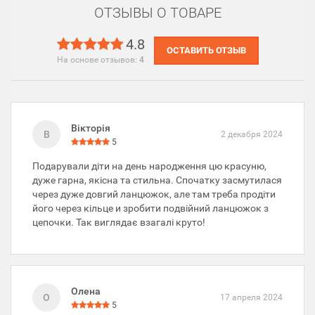
ОТЗЫВЫ О ТОВАРЕ
4.8
ОСТАВИТЬ ОТЗЫВ
На основе отзывов:
4
Вікторія
В
2 декабря 2024
5
Подарували діти на день народження цю красуню,
дуже гарна, якісна та стильна. Спочатку засмутилася
через дуже довгий ланцюжок, але там треба продіти
його через кільце и зробити подвійний ланцюжок з
цепочки. Так виглядає взагалі круто!
Олена
О
17 апреля 2024
5