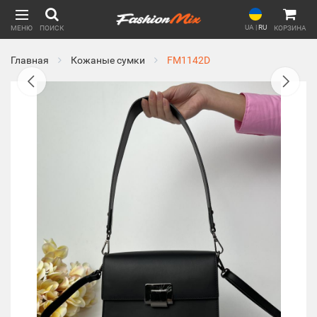
UA
|
RU
МЕНЮ
ПОИСК
КОРЗИНА
Главная
Кожаные сумки
FM1142D