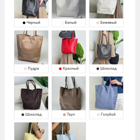
Черный
Белый
Бежевый
Пудра
Красный
Шоколад
Шоколад
Тауп
Голубой