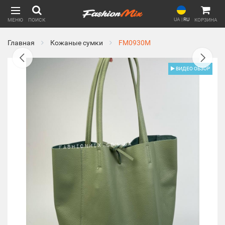
UA
|
RU
МЕНЮ
ПОИСК
КОРЗИНА
Главная
Кожаные сумки
FM0930M
ВИДЕО ОБЗОР