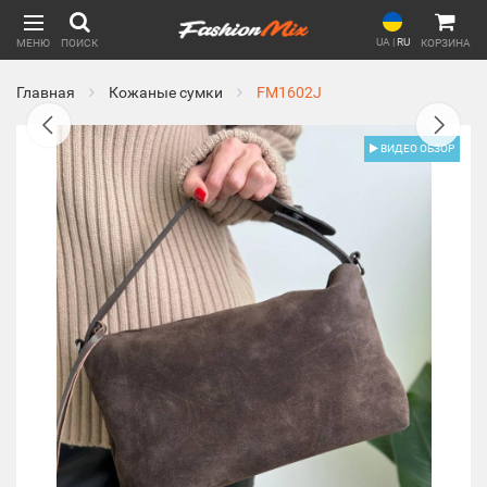
UA
|
RU
МЕНЮ
ПОИСК
КОРЗИНА
Главная
Кожаные сумки
FM1602J
ВИДЕО ОБЗОР