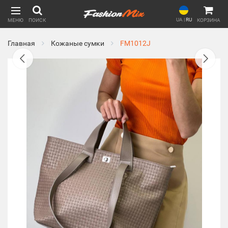
UA
|
RU
МЕНЮ
ПОИСК
КОРЗИНА
Главная
Кожаные сумки
FM1012J