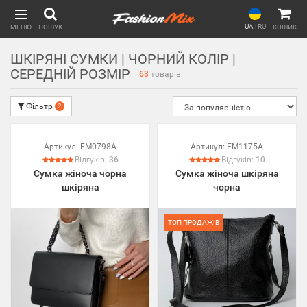
UA
|
RU
МЕНЮ
ПОШУК
КОШИК
ШКІРЯНІ СУМКИ | ЧОРНИЙ КОЛІР |
СЕРЕДНІЙ РОЗМІР
63
товарів
Фільтр
2
Артикул:
FM0798A
Артикул:
FM1175A
Відгуків:
36
Відгуків:
10
Сумка жіноча чорна
Сумка жіноча шкіряна
шкіряна
чорна
ТОП ПРОДАЖІВ