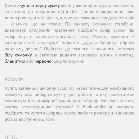
Хочете
купити чорну сумку
жіночу шкіряну, але рука нестримно
тягнеться до яскравих відтінків? Провідні модельєри вже
давно розвіяли міф про те, що чорна сумочка середніх розмірів
– класика, що не старіє. По секрету скажемо: італійські
дизайнери оголосили прагнення підібрати колір сумки під
колір взуття ознакою поганого тону. Жіноча сумочка –
самодостатній аксесуар! Бажаєте додати Вашому образу
акцентну деталь? Підберіть до темного класичного костюму
білу сумочку
, а світлому додайте яскравий штрих у вигляді
блакитної
або
червоної
шкіряної сумки.
РОЗМІР
Купіть маленьку шкіряну сумочку через плече для необхідного
мінімуму або виберіть сумку для роботи, в яку поміститься
максимум без надмірної масивності образу. Ви вірні чітким,
майже геометричним формам? У FashionMix ви зможете
підібрати та купити шкіряну сумку любого розміру зі знижкою
або за доступною ціною.
ДЕТАЛІ