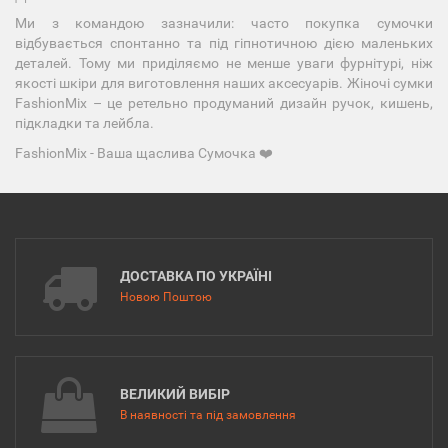
Ми з командою зазначили: часто покупка сумочки
відбувається спонтанно та під гіпнотичною дією маленьких
деталей. Тому ми приділяємо не менше уваги фурнітурі, ніж
якості шкіри для виготовлення наших аксесуарів. Жіночі сумки
FashionMix – це ретельно продуманий дизайн ручок, кишень,
підкладки та лейбла.
FashionMix - Ваша щаслива Сумочка ❤️
ДОСТАВКА ПО УКРАЇНІ
Новою Поштою
ВЕЛИКИЙ ВИБІР
В наявності та під замовлення