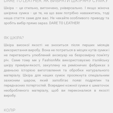
DARE TO LEATHER: ЯК ВИБРАТИ ШКІРЯНУ СУМКУ
Шкіра – це стильно, витончено, універсально. І якщо жіноча
шкіряна сумка - це те, на що вам потрібно наважитись, тоді
наша стаття саме для вас. Не чекайте особливого приводу та
зробіть вибір прямо зараз. DARE TO LEATHER!
ЯК ШКІРА?
Шкіра високої якості не зноситься після перших місяців
використання виробу. Вона не потреться в місцях кутів сумки і
не перетворить улюблений аксесуар на безрозмірну пом'яту
річ. Саме тому ми у FashionMix використовуємо італійську
шкіру преміум-якості, закуплену на ремісничих фабриках з
давньою історією виготовлення та обробки натурального
матеріалу. Шкіра для наших сумок просякнута спеціальним
захисним шаром, який запобігає появі подряпин та
передчасних потертостей. Всередині кожної сумки є шматочок
необробленого матеріалу, щоб ви переконалися в якості
виробу.
КОЛІР