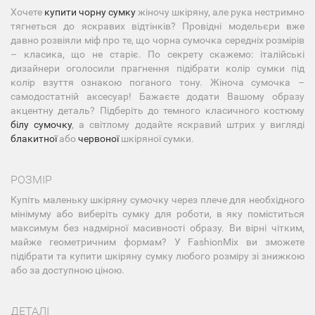
Хочете
купити чорну сумку
жіночу шкіряну, але рука нестримно
тягнеться до яскравих відтінків? Провідні модельєри вже
давно розвіяли міф про те, що чорна сумочка середніх розмірів
– класика, що не старіє. По секрету скажемо: італійські
дизайнери оголосили прагнення підібрати колір сумки під
колір взуття ознакою поганого тону. Жіноча сумочка –
самодостатній аксесуар! Бажаєте додати Вашому образу
акцентну деталь? Підберіть до темного класичного костюму
білу сумочку
, а світлому додайте яскравий штрих у вигляді
блакитної
або
червоної
шкіряної сумки.
РОЗМІР
Купіть маленьку шкіряну сумочку через плече для необхідного
мінімуму або виберіть сумку для роботи, в яку поміститься
максимум без надмірної масивності образу. Ви вірні чітким,
майже геометричним формам? У FashionMix ви зможете
підібрати та купити шкіряну сумку любого розміру зі знижкою
або за доступною ціною.
ДЕТАЛІ