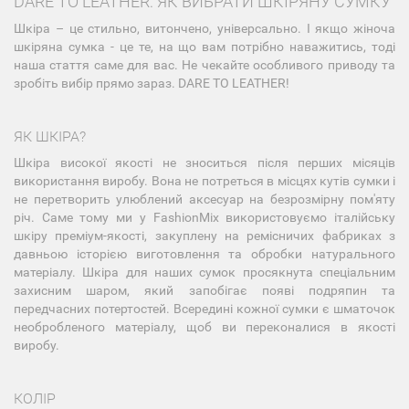
DARE TO LEATHER: ЯК ВИБРАТИ ШКІРЯНУ СУМКУ
Шкіра – це стильно, витончено, універсально. І якщо жіноча
шкіряна сумка - це те, на що вам потрібно наважитись, тоді
наша стаття саме для вас. Не чекайте особливого приводу та
зробіть вибір прямо зараз. DARE TO LEATHER!
ЯК ШКІРА?
Шкіра високої якості не зноситься після перших місяців
використання виробу. Вона не потреться в місцях кутів сумки і
не перетворить улюблений аксесуар на безрозмірну пом'яту
річ. Саме тому ми у FashionMix використовуємо італійську
шкіру преміум-якості, закуплену на ремісничих фабриках з
давньою історією виготовлення та обробки натурального
матеріалу. Шкіра для наших сумок просякнута спеціальним
захисним шаром, який запобігає появі подряпин та
передчасних потертостей. Всередині кожної сумки є шматочок
необробленого матеріалу, щоб ви переконалися в якості
виробу.
КОЛІР