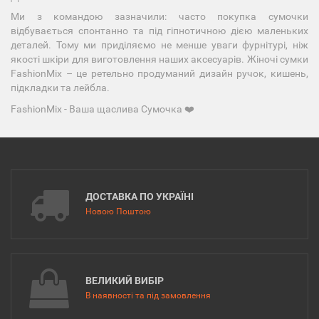
Ми з командою зазначили: часто покупка сумочки
відбувається спонтанно та під гіпнотичною дією маленьких
деталей. Тому ми приділяємо не менше уваги фурнітурі, ніж
якості шкіри для виготовлення наших аксесуарів. Жіночі сумки
FashionMix – це ретельно продуманий дизайн ручок, кишень,
підкладки та лейбла.
FashionMix - Ваша щаслива Сумочка ❤️
ДОСТАВКА ПО УКРАЇНІ
Новою Поштою
ВЕЛИКИЙ ВИБІР
В наявності та під замовлення