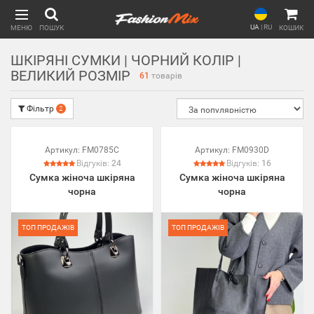
UA
|
RU
МЕНЮ
ПОШУК
КОШИК
ШКІРЯНІ СУМКИ | ЧОРНИЙ КОЛІР |
ВЕЛИКИЙ РОЗМІР
61
товарів
Фільтр
2
Артикул:
FM0785C
Артикул:
FM0930D
Відгуків:
24
Відгуків:
16
Сумка жіноча шкіряна
Сумка жіноча шкіряна
чорна
чорна
ТОП ПРОДАЖІВ
ТОП ПРОДАЖІВ