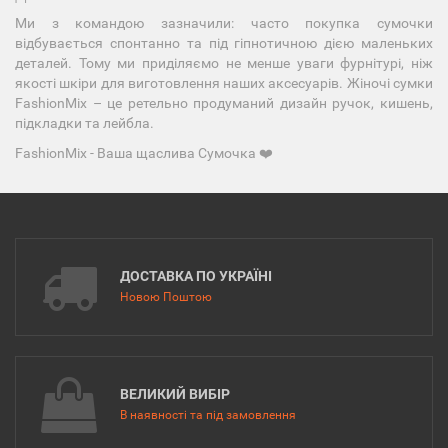
Ми з командою зазначили: часто покупка сумочки
відбувається спонтанно та під гіпнотичною дією маленьких
деталей. Тому ми приділяємо не менше уваги фурнітурі, ніж
якості шкіри для виготовлення наших аксесуарів. Жіночі сумки
FashionMix – це ретельно продуманий дизайн ручок, кишень,
підкладки та лейбла.
FashionMix - Ваша щаслива Сумочка ❤️
ДОСТАВКА ПО УКРАЇНІ
Новою Поштою
ВЕЛИКИЙ ВИБІР
В наявності та під замовлення