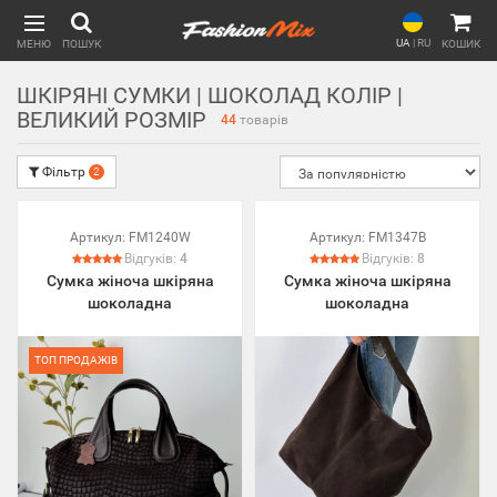
UA
|
RU
МЕНЮ
ПОШУК
КОШИК
ШКІРЯНІ СУМКИ | ШОКОЛАД КОЛІР |
ВЕЛИКИЙ РОЗМІР
44
товарів
Фільтр
2
Артикул:
FM1240W
Артикул:
FM1347B
Відгуків:
4
Відгуків:
8
Сумка жіноча шкіряна
Сумка жіноча шкіряна
шоколадна
шоколадна
ТОП ПРОДАЖІВ