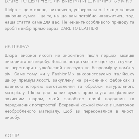
DARE TO LEATHER: ЯК ВИБРАТИ ШКІРЯНУ СУМКУ
Шкіра – це стильно, витончено, універсально. І якщо жіноча
шкіряна сумка - це те, на що вам потрібно наважитись, тоді
наша стаття саме для вас. Не чекайте особливого приводу та
зробіть вибір прямо зараз. DARE TO LEATHER!
ЯК ШКІРА?
Шкіра високої якості не зноситься після перших місяців
використання виробу. Вона не потреться в місцях кутів сумки і
не перетворить улюблений аксесуар на безрозмірну пом'яту
річ. Саме тому ми у FashionMix використовуємо італійську
шкіру преміум-якості, закуплену на ремісничих фабриках з
давньою історією виготовлення та обробки натурального
матеріалу. Шкіра для наших сумок просякнута спеціальним
захисним шаром, який запобігає появі подряпин та
передчасних потертостей. Всередині кожної сумки є шматочок
необробленого матеріалу, щоб ви переконалися в якості
виробу.
КОЛІР