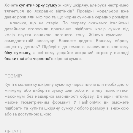
Хочете
купити чорну сумку
жіночу шкіряну, але рука нестримно
тягнеться до яскравих відтінків? Провідні модельєри вже
давно розвіяли міф про те, що чорна сумочка середніх розмірів
– класика, що не старіє. По секрету скажемо: італійські
дизайнери оголосили прагнення підібрати колір сумки під
колір взуття ознакою поганого тону. Жіноча сумочка –
самодостатній аксесуар! Бажаєте додати Вашому образу
акцентну деталь? Підберіть до темного класичного костюму
білу сумочку
, а світлому додайте яскравий штрих у вигляді
блакитної
або
червоної
шкіряної сумки.
РОЗМІР
Купіть маленьку шкіряну сумочку через плече для необхідного
мінімуму або виберіть сумку для роботи, в яку поміститься
максимум без надмірної масивності образу. Ви вірні чітким,
майже геометричним формам? У FashionMix ви зможете
підібрати та купити шкіряну сумку любого розміру зі знижкою
або за доступною ціною.
ДЕТАЛІ