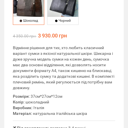
Шоколад
Чорний
3 930.00 грн
4 350.00 грн
Відмінне рішення для тих, хто любить класичний
варіант сумки з якісної натуральної шкіри. Шикарна і
дуже зручна модель сумки на кожен день, сумочка
має два основні відділення, які дозволять носити
документи формату А4, також кишеню на блискавці,
яка розділить сумку та додаткові кишені. В комплекті
плечовий ремінь, який регулюється під потрібну вам
довжину.
Розміри:
37см*27см*12см
Колір:
шоколадний
Виробник:
Італія
Матеріал:
натуральна італійська шкіра