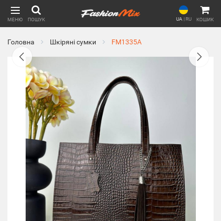
UA
|
RU
МЕНЮ
ПОШУК
КОШИК
Головна
Шкіряні сумки
FM1335A