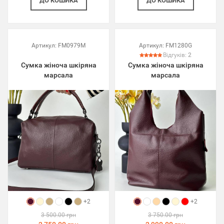
ДО КОШИКА
ДО КОШИКА
Артикул:
FM0979M
Артикул:
FM1280G
Відгуків:
2
Сумка жіноча шкіряна
Сумка жіноча шкіряна
марсала
марсала
+2
+2
3 500.00 грн
3 750.00 грн