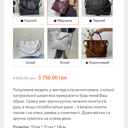
Чорний
Марсала
Чорний
Білий
Білий
Коричневий
3 750.00 грн
4 800.00 грн
Популярна модель у вигляді класичної сумки, з м'якої
натуральної шкіри яка прикрасить будь-який Ваш
образ. Сумка має зручні ручки, можете носити її в
руці, а якщо потрібні вільні руки – її можна носити
також і на плечі, ремінь у комплекті. Дуже містка та
зручна сумочка на кожен день.
Розміри:
33см * 31см * 14см