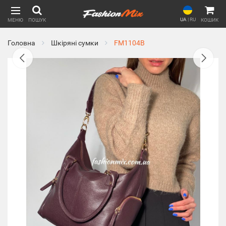
UA
|
RU
МЕНЮ
ПОШУК
КОШИК
Головна
Шкіряні сумки
FM1104B