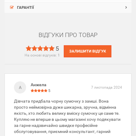
ГАРАНТІЇ
ВІДГУКИ ПРО ТОВАР
5
ЗАЛИШИТИ ВІДГУК
На основі відгуків:
1
Анжела
А
7 листопада 2024
5
Дівчата придбала чорну сумочку з замші. Вона
просто неймовірна дуже шикарна, зручна, відмінна
якість, хто любить велику вміску сумочку це саме те.
Купляю не вперше в цьому магазині хочу подякувати
за гарне надзвичайно швидке професійне
обслуговування, приємний консультант, гарний