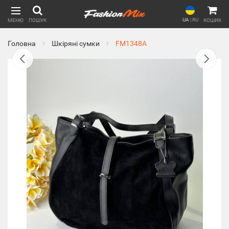
UA
|
RU
МЕНЮ
ПОШУК
КОШИК
Головна
Шкіряні сумки
FM1348A