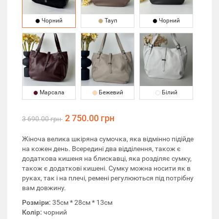
Чорний
Тауп
Чорний
Марсала
Бежевий
Білий
2 750.00 грн
3 690.00 грн
Жіноча велика шкіряна сумочка, яка відмінно підійде
на кожен день. Всередині два відділення, також є
додаткова кишеня на блискавці, яка розділяє сумку,
також є додаткові кишені. Сумку можна носити як в
руках, так і на плечі, ремені регулюються під потрібну
вам довжину.
Розміри:
35см * 28см * 13см
Колір:
чорний