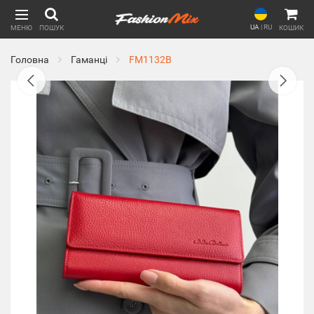
UA
|
RU
МЕНЮ
ПОШУК
КОШИК
Головна
Гаманці
FM1132B