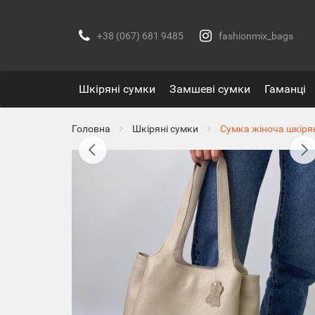
+38 (067) 681 9485
fashionmix_bags
Шкіряні сумки
Замшеві сумки
Гаманці
Головна
Шкіряні сумки
Сумка жіноча шкіря