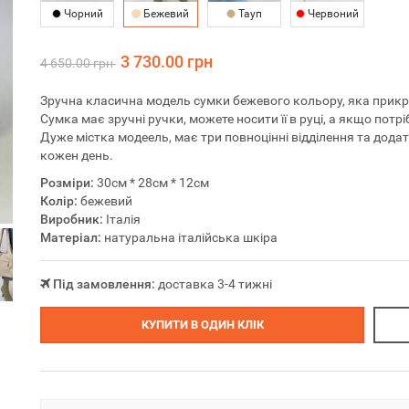
Чорний
Бежевий
Тауп
Червоний
3 730.00 грн
4 650.00 грн
Зручна класична модель сумки бежевого кольору, яка прик
Сумка має зручні ручки, можете носити її в руці, а якщо потріб
Дуже містка модеель, має три повноцінні відділення та дода
кожен день.
Розміри:
30см * 28см * 12см
Колір:
бежевий
Виробник:
Італія
Матеріал:
натуральна італійська шкіра
Під замовлення:
доставка 3-4 тижні
КУПИТИ В ОДИН КЛІК