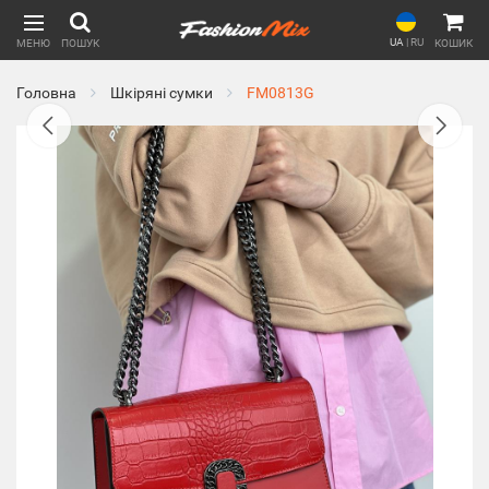
UA
|
RU
МЕНЮ
ПОШУК
КОШИК
Головна
Шкіряні сумки
FM0813G