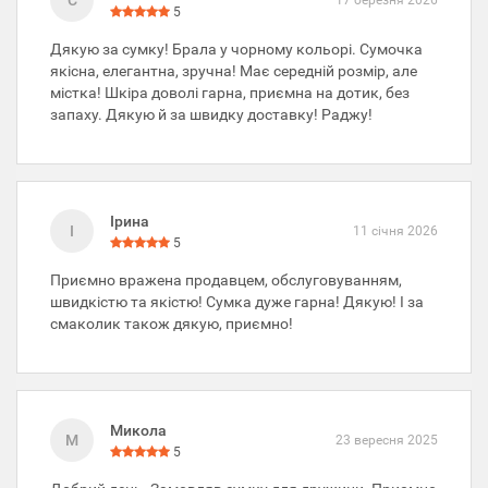
С
5
Дякую за сумку! Брала у чорному кольорі. Сумочка
якісна, елегантна, зручна! Має середній розмір, але
містка! Шкіра доволі гарна, приємна на дотик, без
запаху. Дякую й за швидку доставку! Раджу!
Ірина
І
11 січня 2026
5
Приємно вражена продавцем, обслуговуванням,
швидкістю та якістю! Сумка дуже гарна! Дякую! І за
смаколик також дякую, приємно!
Микола
М
23 вересня 2025
5