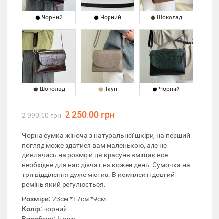
Чорний
Чорний
Шоколад
Шоколад
Тауп
Чорний
2 250.00 грн
2 990.00 грн
Чорна сумка жіноча з натуральної шкіри, на перший
погляд може здатися вам маленькою, але не
дивлячись на розміри ця красуня вміщає все
необхідне для нас дівчат на кожен день. Сумочка на
три відділення дуже містка. В комплекті довгий
ремінь який регулюється.
Розміри:
23см *17см *9см
Колір:
чорний
Виробник:
Італія