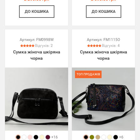
ДО КОШИКА
ДО КОШИКА
Артикул:
FM0998W
Артикул:
FM1115O
Відгуків:
2
Відгуків:
4
Сумка жіноча шкіряна
Сумка жіноча шкіряна
чорна
чорна
ТОП ПРОДАЖІВ
+16
+6