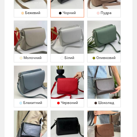
Бежевий
Чорний
Пудра
Молочний
Білий
Оливковий
Блакитний
Червоний
Шоколад