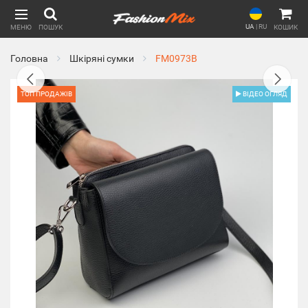
UA
|
RU
МЕНЮ
ПОШУК
КОШИК
Головна
Шкіряні сумки
FM0973B
ТОП ПРОДАЖІВ
ВІДЕО ОГЛЯД