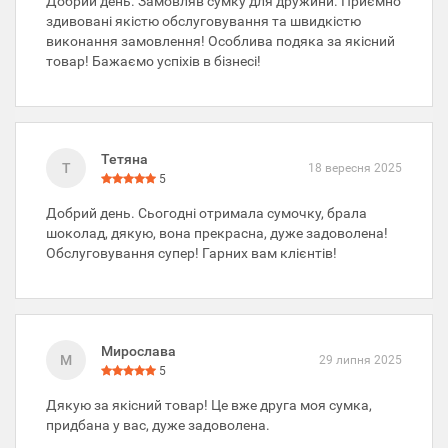
Добрий день. Замовляв сумку для дружини. Приємно
здивовані якістю обслуговування та швидкістю
виконання замовлення! Особлива подяка за якісний
товар! Бажаємо успіхів в бізнесі!
Тетяна
Т
18 вересня 2025
5
Добрий день. Сьогодні отримала сумочку, брала
шоколад, дякую, вона прекрасна, дуже задоволена!
Обслуговування супер! Гарних вам клієнтів!
Мирослава
М
29 липня 2025
5
Дякую за якісний товар! Це вже друга моя сумка,
придбана у вас, дуже задоволена.