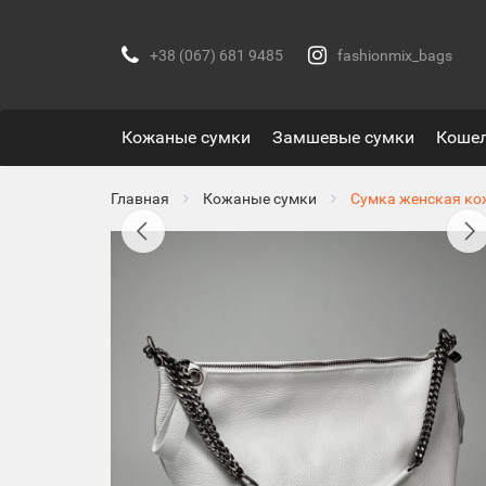
+38 (067) 681 9485
fashionmix_bags
Кожаные сумки
Замшевые сумки
Коше
Главная
Кожаные сумки
Сумка женская ко