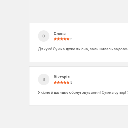
Олена
О
5
Дякую! Сумка дуже якісна, залишилась задово
Вікторія
В
5
Якісне й швидке обслуговування! Сумка супер!