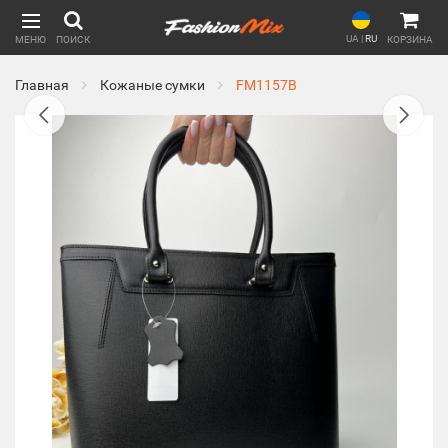
UA
|
RU
МЕНЮ
ПОИСК
КОРЗИНА
Главная
Кожаные сумки
FM1157B