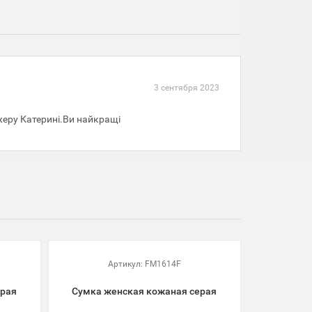
3 сентября 2023
жеру Катерині.Ви найкращі
Артикул:
FM1614F
ерая
Сумка женская кожаная серая