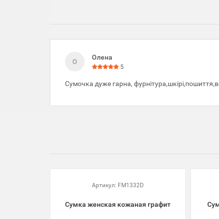
Олена
О
5
Сумочка дуже гарна, фурнітура,шкірі,пошиття,
Артикул:
FM1332D
Сумка женская кожаная графит
Сум