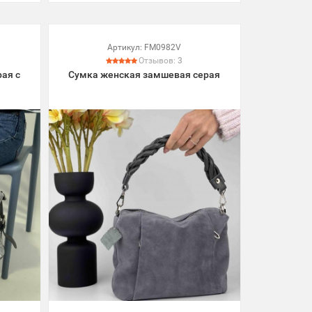
Артикул:
FM0982V
Отзывов:
3
ая с
Сумка женская замшевая серая