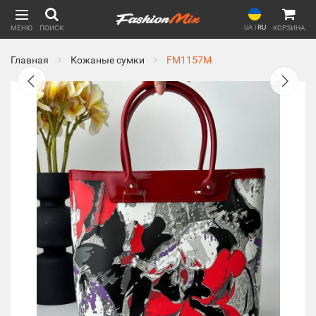
UA
|
RU
МЕНЮ
ПОИСК
КОРЗИНА
Главная
Кожаные сумки
FM1157M