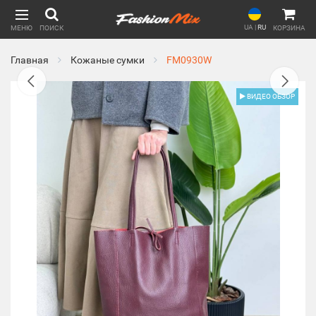
UA
|
RU
МЕНЮ
ПОИСК
КОРЗИНА
Главная
Кожаные сумки
FM0930W
ВИДЕО ОБЗОР