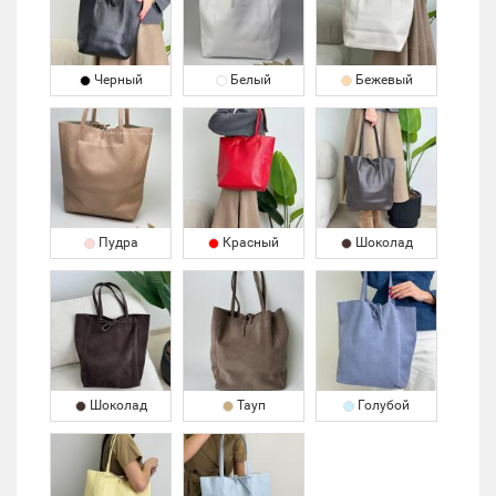
Черный
Белый
Бежевый
Пудра
Красный
Шоколад
Шоколад
Тауп
Голубой