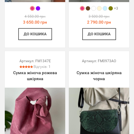
+3
4 550.00 грн
3 500.00 грн
3 650.00 грн
2 790.00 грн
ДО КОШИКА
ДО КОШИКА
Артикул:
FM1347E
Артикул:
FM0973AO
Відгуків:
1
Сумка жіноча рожева
Сумка жіноча шкіряна
шкіряна
чорна