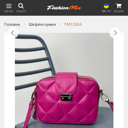
UA
|
RU
МЕНЮ
ПОШУК
КОШИК
Головна
Шкіряні сумки
FM1268A