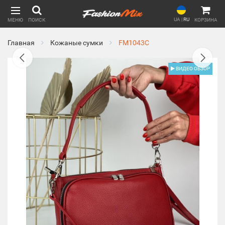
UA
|
RU
МЕНЮ
ПОИСК
КОРЗИНА
Главная
Кожаные сумки
FM1043C
ВИДЕО ОБЗОР